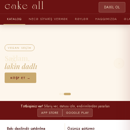
cake all
DAXIL OL
KATALOQ
NECƏ SIFARIŞ VERMƏK
RƏYLƏR
HAQQIMIZDA
ƏL
VEGAN SEÇIM
Sağlam,
‹
›
lakin dadlı
KƏŞF ET →
Tətbiqimiz var!
Sifariş ver, statusu izlə, endirimlərdən yararlan
APP STORE
GOOGLE PLAY
Bakı daxilində çatdırılma
Özünüz götürmə