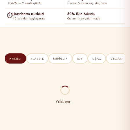
10 AZN — 2 saata qədər
Ünvan: Nizami küç. 45, Bakı
⏱
Hazırlanma müddəti
50% ilkin ödəniş
48 saatdan başlayaraq
Qalan hissə çatdırmada
HAMISI
KLASSIK
MÜƏLLIF
TOY
UŞAQ
VEGAN
Yüklənir...