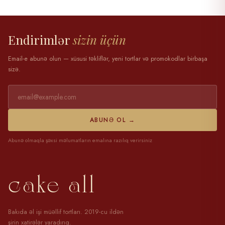
28 mart 2025
Endirimlər
sizin üçün
Email-e abunə olun — xüsusi təkliflər, yeni tortlar və promokodlar birbaşa
sizə.
ABUNƏ OL →
Abunə olmaqla şəxsi məlumatların emalına razılıq verirsiniz
cake all
Bakıda əl işi müəllif tortları. 2019-cu ildən
şirin xatirələr yaradırıq.