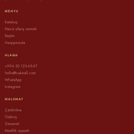
MENYU
Kataloq
Necə sifariş vermək
Rəylər
Haqqımızda
ƏLAQƏ
+994 50 123-45-67
hello@cakeall.com
WhatsApp
Instagram
MƏLUMAT
Çatdırılma
Ödəniş
Zəmanət
Məxfilik siyasəti