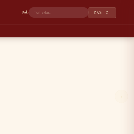
Bakı
DAXIL OL
›