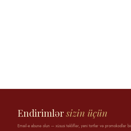
Aytən Məmmədova
12 may 2025
Endirimlər
sizin üçün
Email-e abunə olun — xüsusi təkliflər, yeni tortlar və promokodlar bi