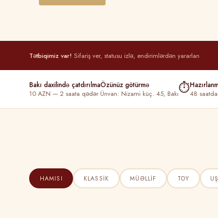
Tətbiqimiz var!
Sifariş ver, statusu izlə, endirimlərdən yararlan
Bakı daxilində çatdırılma
Özünüz götürmə
⏱
Hazırlan
10 AZN — 2 saata qədər
Ünvan: Nizami küç. 45, Bakı
48 saatda
HAMISI
KLASSIK
MÜƏLLIF
TOY
U