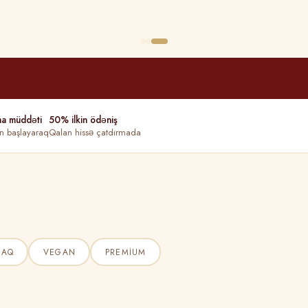
ma müddəti
50% ilkin ödəniş
n başlayaraq
Qalan hissə çatdırmada
ŞAQ
VEGAN
PREMIUM