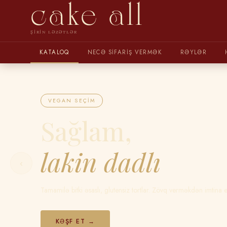
cake all
ŞIRIN LƏZƏTLƏR
KATALOQ
NECƏ SIFARIŞ VERMƏK
RƏYLƏR
VEGAN SEÇIM
Sağlam,
lakin dadlı
‹
Tamamilə bitki əsaslı, glutensiz tortlar. Zövq verməkdən imtina 
KƏŞF ET →