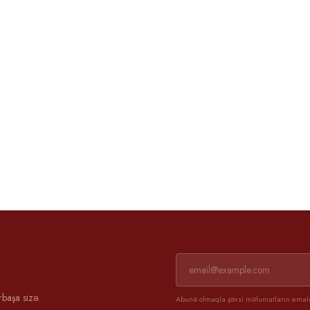
Əli və Günel
3 aprel 2025
rbaşa sizə.
Abunə olmaqla şəxsi məlumatların emalın