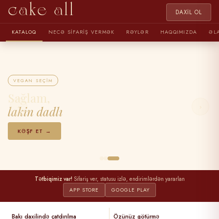
cake all
DAXIL OL
KATALOQ
NECƏ SIFARIŞ VERMƏK
RƏYLƏR
HAQQIMIZDA
ƏL
VEGAN SEÇIM
Sağlam,
‹
›
lakin dadlı
KƏŞF ET →
Tətbiqimiz var!
Sifariş ver, statusu izlə, endirimlərdən yararlan
APP STORE
GOOGLE PLAY
Bakı daxilində çatdırılma
Özünüz götürmə