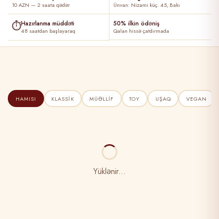
10 AZN — 2 saata qədər
Ünvan: Nizami küç. 45, Bakı
⏱
Hazırlanma müddəti
50% ilkin ödəniş
48 saatdan başlayaraq
Qalan hissə çatdırmada
HAMISI
KLASSIK
MÜƏLLIF
TOY
UŞAQ
VEGAN
Yüklənir...