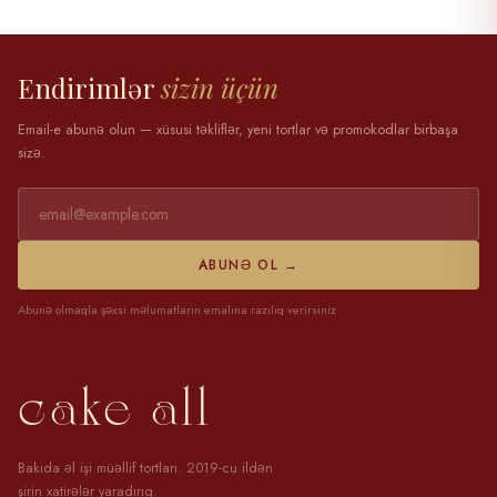
28 mart 2025
Endirimlər
sizin üçün
Email-e abunə olun — xüsusi təkliflər, yeni tortlar və promokodlar birbaşa
sizə.
ABUNƏ OL →
Abunə olmaqla şəxsi məlumatların emalına razılıq verirsiniz
cake all
Bakıda əl işi müəllif tortları. 2019-cu ildən
şirin xatirələr yaradırıq.