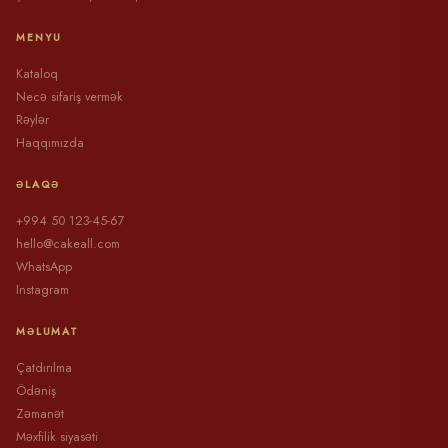
MENYU
Kataloq
Necə sifariş vermək
Rəylər
Haqqımızda
ƏLAQƏ
+994 50 123-45-67
hello@cakeall.com
WhatsApp
Instagram
MƏLUMAT
Çatdırılma
Ödəniş
Zəmanət
Məxfilik siyasəti