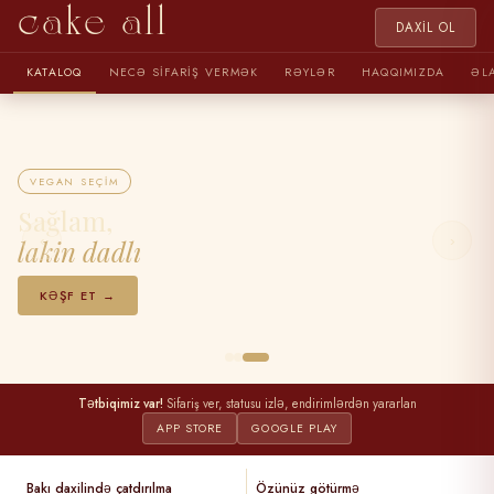
cake all
DAXIL OL
KATALOQ
NECƏ SIFARIŞ VERMƏK
RƏYLƏR
HAQQIMIZDA
ƏL
VEGAN SEÇIM
Sağlam,
‹
›
lakin dadlı
KƏŞF ET →
Tətbiqimiz var!
Sifariş ver, statusu izlə, endirimlərdən yararlan
APP STORE
GOOGLE PLAY
Bakı daxilində çatdırılma
Özünüz götürmə