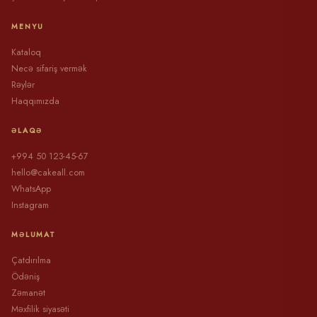
MENYU
Kataloq
Necə sifariş vermək
Rəylər
Haqqımızda
ƏLAQƏ
+994 50 123-45-67
hello@cakeall.com
WhatsApp
Instagram
MƏLUMAT
Çatdırılma
Ödəniş
Zəmanət
Məxfilik siyasəti