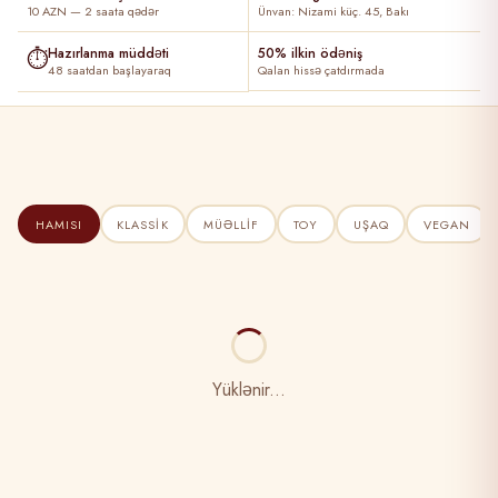
10 AZN — 2 saata qədər
Ünvan: Nizami küç. 45, Bakı
⏱
Hazırlanma müddəti
50% ilkin ödəniş
48 saatdan başlayaraq
Qalan hissə çatdırmada
HAMISI
KLASSIK
MÜƏLLIF
TOY
UŞAQ
VEGAN
Yüklənir...