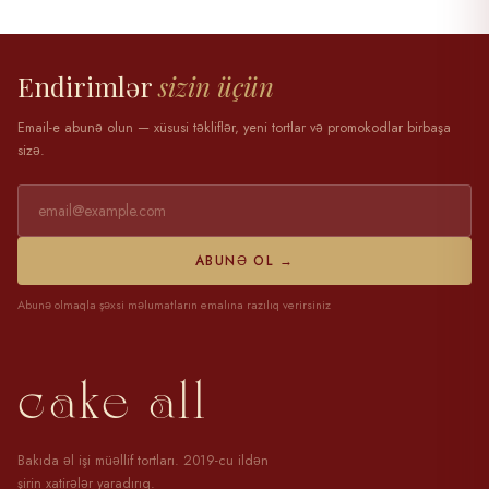
28 mart 2025
Endirimlər
sizin üçün
Email-e abunə olun — xüsusi təkliflər, yeni tortlar və promokodlar birbaşa
sizə.
ABUNƏ OL →
Abunə olmaqla şəxsi məlumatların emalına razılıq verirsiniz
cake all
Bakıda əl işi müəllif tortları. 2019-cu ildən
şirin xatirələr yaradırıq.