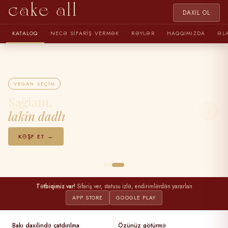
cake all
DAXIL OL
KATALOQ
NECƏ SIFARIŞ VERMƏK
RƏYLƏR
HAQQIMIZDA
ƏL
VEGAN SEÇIM
Sağlam,
‹
›
lakin dadlı
KƏŞF ET →
Tətbiqimiz var!
Sifariş ver, statusu izlə, endirimlərdən yararlan
APP STORE
GOOGLE PLAY
Bakı daxilində çatdırılma
Özünüz götürmə