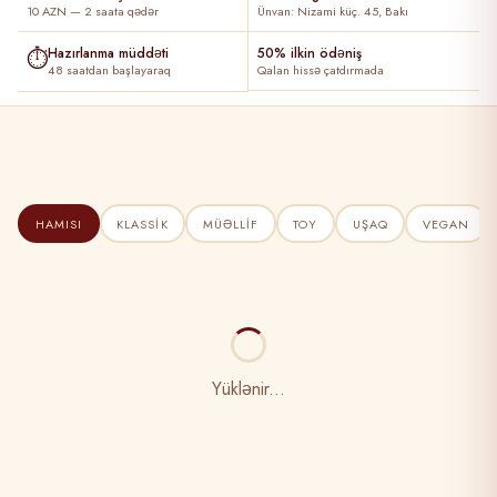
10 AZN — 2 saata qədər
Ünvan: Nizami küç. 45, Bakı
⏱
Hazırlanma müddəti
50% ilkin ödəniş
48 saatdan başlayaraq
Qalan hissə çatdırmada
HAMISI
KLASSIK
MÜƏLLIF
TOY
UŞAQ
VEGAN
Yüklənir...