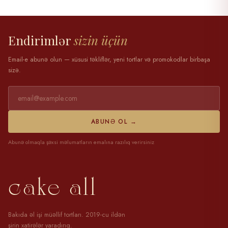
28 mart 2025
Endirimlər
sizin üçün
Email-e abunə olun — xüsusi təkliflər, yeni tortlar və promokodlar birbaşa
sizə.
ABUNƏ OL →
Abunə olmaqla şəxsi məlumatların emalına razılıq verirsiniz
cake all
Bakıda əl işi müəllif tortları. 2019-cu ildən
şirin xatirələr yaradırıq.