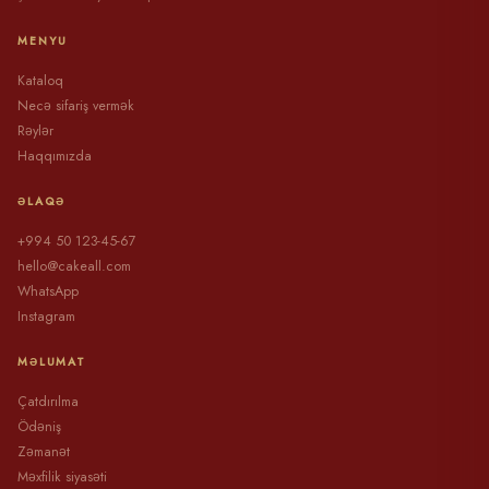
MENYU
Kataloq
Necə sifariş vermək
Rəylər
Haqqımızda
ƏLAQƏ
+994 50 123-45-67
hello@cakeall.com
WhatsApp
Instagram
MƏLUMAT
Çatdırılma
Ödəniş
Zəmanət
Məxfilik siyasəti