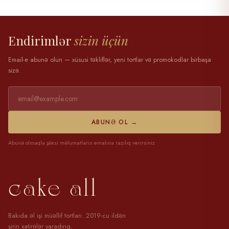
28 mart 2025
Endirimlər
sizin üçün
Email-e abunə olun — xüsusi təkliflər, yeni tortlar və promokodlar birbaşa
sizə.
ABUNƏ OL →
Abunə olmaqla şəxsi məlumatların emalına razılıq verirsiniz
cake all
Bakıda əl işi müəllif tortları. 2019-cu ildən
şirin xatirələr yaradırıq.