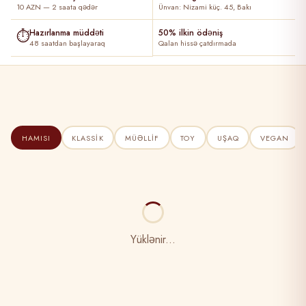
10 AZN — 2 saata qədər
Ünvan: Nizami küç. 45, Bakı
⏱
Hazırlanma müddəti
50% ilkin ödəniş
48 saatdan başlayaraq
Qalan hissə çatdırmada
HAMISI
KLASSIK
MÜƏLLIF
TOY
UŞAQ
VEGAN
Yüklənir...