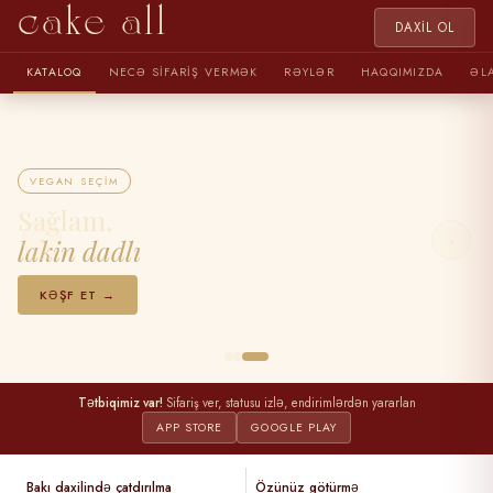
cake all
DAXIL OL
KATALOQ
NECƏ SIFARIŞ VERMƏK
RƏYLƏR
HAQQIMIZDA
ƏL
VEGAN SEÇIM
Sağlam,
‹
›
lakin dadlı
KƏŞF ET →
Tətbiqimiz var!
Sifariş ver, statusu izlə, endirimlərdən yararlan
APP STORE
GOOGLE PLAY
Bakı daxilində çatdırılma
Özünüz götürmə