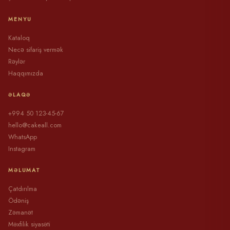
MENYU
Kataloq
Necə sifariş vermək
Rəylər
Haqqımızda
ƏLAQƏ
+994 50 123-45-67
hello@cakeall.com
WhatsApp
Instagram
MƏLUMAT
Çatdırılma
Ödəniş
Zəmanət
Məxfilik siyasəti