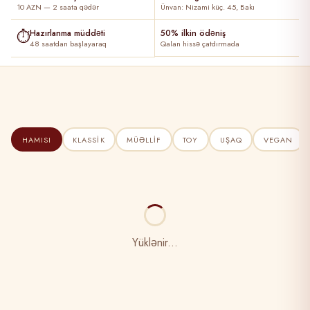
10 AZN — 2 saata qədər
Ünvan: Nizami küç. 45, Bakı
⏱
Hazırlanma müddəti
50% ilkin ödəniş
48 saatdan başlayaraq
Qalan hissə çatdırmada
HAMISI
KLASSIK
MÜƏLLIF
TOY
UŞAQ
VEGAN
Yüklənir...