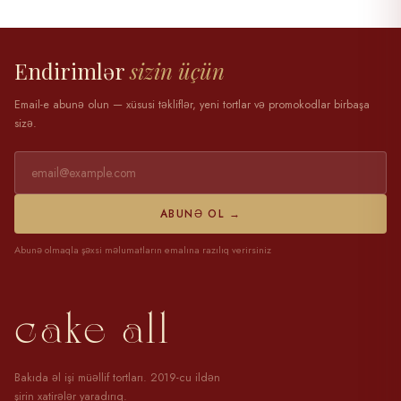
28 mart 2025
Endirimlər
sizin üçün
Email-e abunə olun — xüsusi təkliflər, yeni tortlar və promokodlar birbaşa
sizə.
ABUNƏ OL →
Abunə olmaqla şəxsi məlumatların emalına razılıq verirsiniz
cake all
Bakıda əl işi müəllif tortları. 2019-cu ildən
şirin xatirələr yaradırıq.