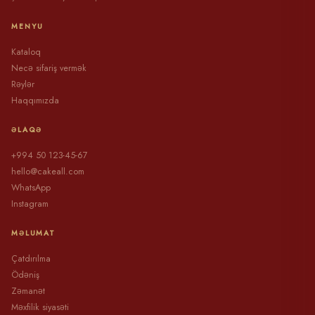
MENYU
Kataloq
Necə sifariş vermək
Rəylər
Haqqımızda
ƏLAQƏ
+994 50 123-45-67
hello@cakeall.com
WhatsApp
Instagram
MƏLUMAT
Çatdırılma
Ödəniş
Zəmanət
Məxfilik siyasəti