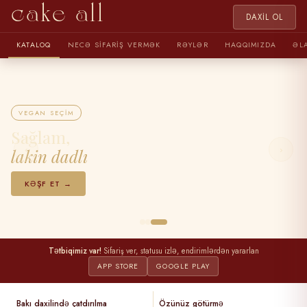
cake all
DAXIL OL
KATALOQ
NECƏ SIFARIŞ VERMƏK
RƏYLƏR
HAQQIMIZDA
ƏL
VEGAN SEÇIM
Sağlam,
‹
›
lakin dadlı
KƏŞF ET →
Tətbiqimiz var!
Sifariş ver, statusu izlə, endirimlərdən yararlan
APP STORE
GOOGLE PLAY
Bakı daxilində çatdırılma
Özünüz götürmə