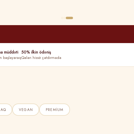
ma müddəti
50% ilkin ödəniş
n başlayaraq
Qalan hissə çatdırmada
ŞAQ
VEGAN
PREMIUM