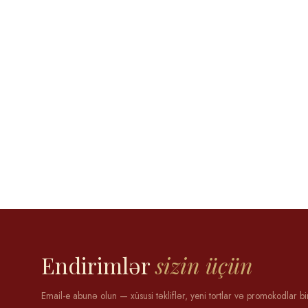
Aytən Məmmədova
12 may 2025
Endirimlər
sizin üçün
Email-e abunə olun — xüsusi təkliflər, yeni tortlar və promokodlar bi