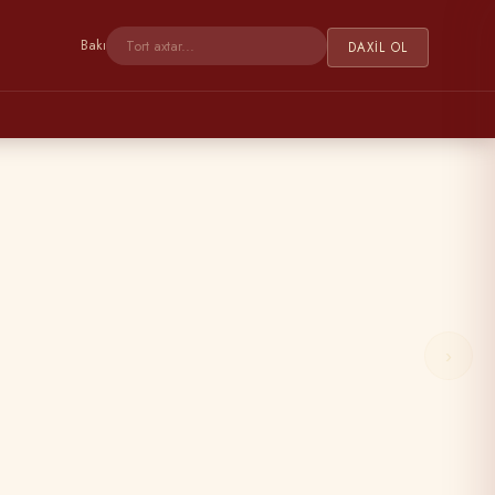
Bakı
DAXIL OL
›