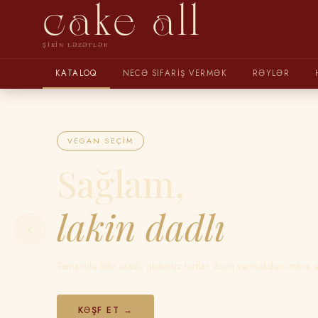
cake all
ŞIRIN LƏZƏTLƏR
KATALOQ
NECƏ SIFARIŞ VERMƏK
RƏYLƏR
VEGAN SEÇIM
Sağlam,
lakin dadlı
‹
Tamamilə bitki əsaslı, glutensiz tortlar. Zövq verməkdən imtina 
KƏŞF ET →