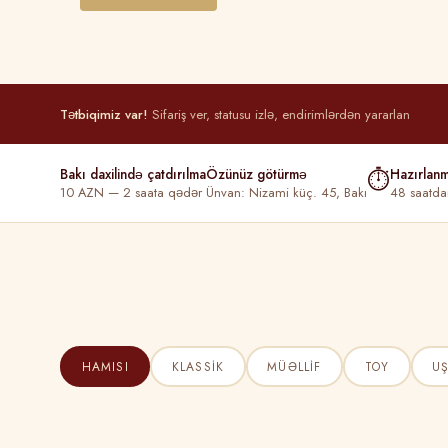
Tətbiqimiz var!
Sifariş ver, statusu izlə, endirimlərdən yararlan
Bakı daxilində çatdırılma
Özünüz götürmə
⏱
Hazırlan
10 AZN — 2 saata qədər
Ünvan: Nizami küç. 45, Bakı
48 saatda
HAMISI
KLASSIK
MÜƏLLIF
TOY
U