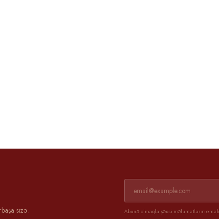
Əli və Günel
3 aprel 2025
rbaşa sizə.
Abunə olmaqla şəxsi məlumatların emalın