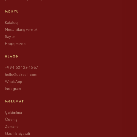
MENYU
Kataloq
Necə sifariş vermək
Rəylər
Haqqımızda
ƏLAQƏ
+994 50 123-45-67
hello@cakeall.com
WhatsApp
Instagram
MƏLUMAT
Çatdırılma
Ödəniş
Zəmanət
Məxfilik siyasəti