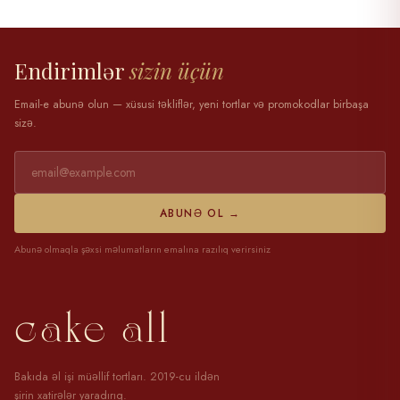
28 mart 2025
Endirimlər
sizin üçün
Email-e abunə olun — xüsusi təkliflər, yeni tortlar və promokodlar birbaşa
sizə.
ABUNƏ OL →
Abunə olmaqla şəxsi məlumatların emalına razılıq verirsiniz
cake all
Bakıda əl işi müəllif tortları. 2019-cu ildən
şirin xatirələr yaradırıq.