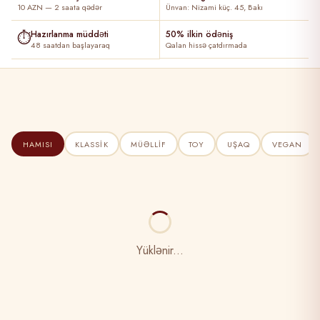
10 AZN — 2 saata qədər
Ünvan: Nizami küç. 45, Bakı
⏱
Hazırlanma müddəti
50% ilkin ödəniş
48 saatdan başlayaraq
Qalan hissə çatdırmada
HAMISI
KLASSIK
MÜƏLLIF
TOY
UŞAQ
VEGAN
Yüklənir...