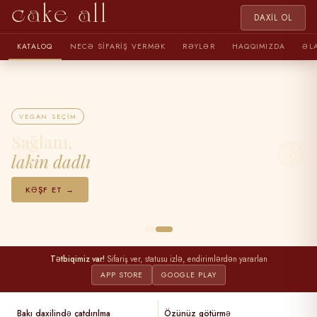
cake all
DAXIL OL
KATALOQ
NECƏ SIFARIŞ VERMƏK
RƏYLƏR
HAQQIMIZDA
ƏL
VEGAN SEÇIM
Sağlam,
‹
›
lakin dadlı
KƏŞF ET →
Tətbiqimiz var!
Sifariş ver, statusu izlə, endirimlərdən yararlan
APP STORE
GOOGLE PLAY
Bakı daxilində çatdırılma
Özünüz götürmə