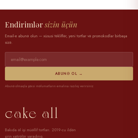
28 mart 2025
Endirimlər
sizin üçün
Email-e abunə olun — xüsusi təkliflər, yeni tortlar və promokodlar birbaşa
sizə.
ABUNƏ OL →
Abunə olmaqla şəxsi məlumatların emalına razılıq verirsiniz
cake all
Bakıda əl işi müəllif tortları. 2019-cu ildən
şirin xatirələr yaradırıq.