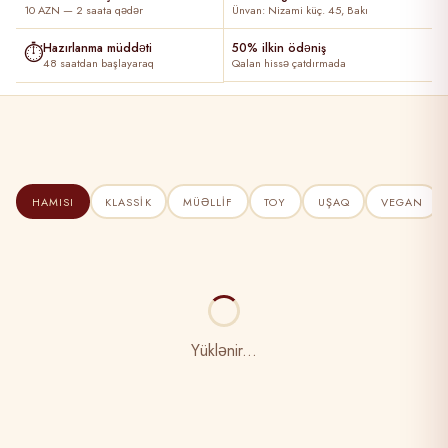
10 AZN — 2 saata qədər
Ünvan: Nizami küç. 45, Bakı
⏱
Hazırlanma müddəti
50% ilkin ödəniş
48 saatdan başlayaraq
Qalan hissə çatdırmada
HAMISI
KLASSIK
MÜƏLLIF
TOY
UŞAQ
VEGAN
Yüklənir...