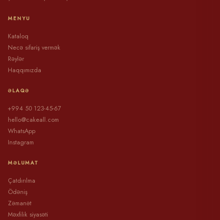
MENYU
Kataloq
Necə sifariş vermək
Rəylər
Haqqımızda
ƏLAQƏ
+994 50 123-45-67
hello@cakeall.com
WhatsApp
Instagram
MƏLUMAT
Çatdırılma
Ödəniş
Zəmanət
Məxfilik siyasəti