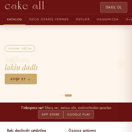
cake all
DAXIL OL
KATALOQ
NECƏ SIFARIŞ VERMƏK
RƏYLƏR
HAQQIMIZDA
ƏL
VEGAN SEÇIM
Sağlam,
‹
›
lakin dadlı
KƏŞF ET →
Tətbiqimiz var!
Sifariş ver, statusu izlə, endirimlərdən yararlan
APP STORE
GOOGLE PLAY
Bakı daxilində çatdırılma
Özünüz götürmə