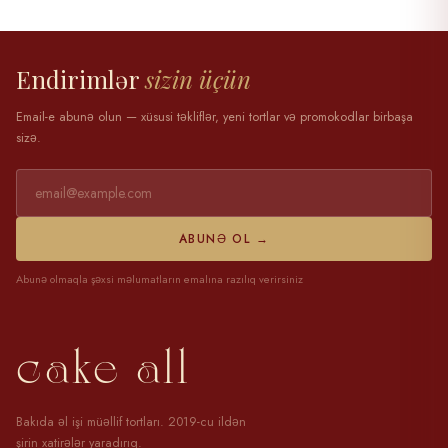
28 mart 2025
Endirimlər
sizin üçün
Email-e abunə olun — xüsusi təkliflər, yeni tortlar və promokodlar birbaşa
sizə.
ABUNƏ OL →
Abunə olmaqla şəxsi məlumatların emalına razılıq verirsiniz
cake all
Bakıda əl işi müəllif tortları. 2019-cu ildən
şirin xatirələr yaradırıq.