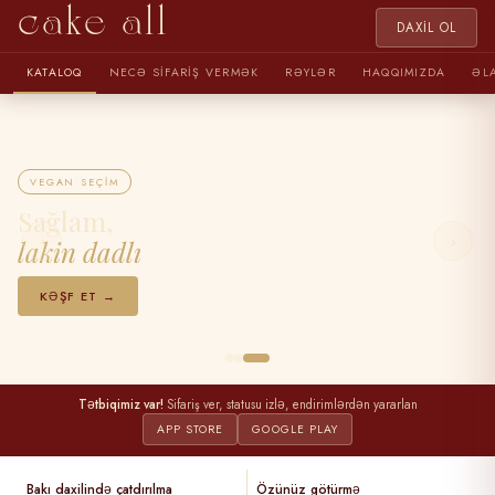
cake all
DAXIL OL
KATALOQ
NECƏ SIFARIŞ VERMƏK
RƏYLƏR
HAQQIMIZDA
ƏL
VEGAN SEÇIM
Sağlam,
‹
›
lakin dadlı
KƏŞF ET →
Tətbiqimiz var!
Sifariş ver, statusu izlə, endirimlərdən yararlan
APP STORE
GOOGLE PLAY
Bakı daxilində çatdırılma
Özünüz götürmə