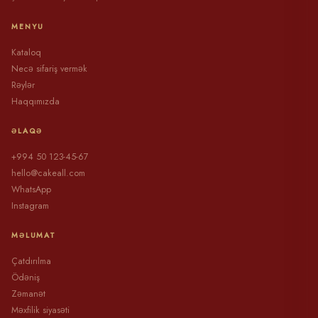
MENYU
Kataloq
Necə sifariş vermək
Rəylər
Haqqımızda
ƏLAQƏ
+994 50 123-45-67
hello@cakeall.com
WhatsApp
Instagram
MƏLUMAT
Çatdırılma
Ödəniş
Zəmanət
Məxfilik siyasəti