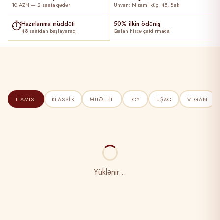
10 AZN — 2 saata qədər
Ünvan: Nizami küç. 45, Bakı
⏱
Hazırlanma müddəti
50% ilkin ödəniş
48 saatdan başlayaraq
Qalan hissə çatdırmada
HAMISI
KLASSIK
MÜƏLLIF
TOY
UŞAQ
VEGAN
Yüklənir...