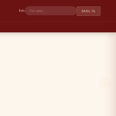
Bakı
DAXIL OL
›