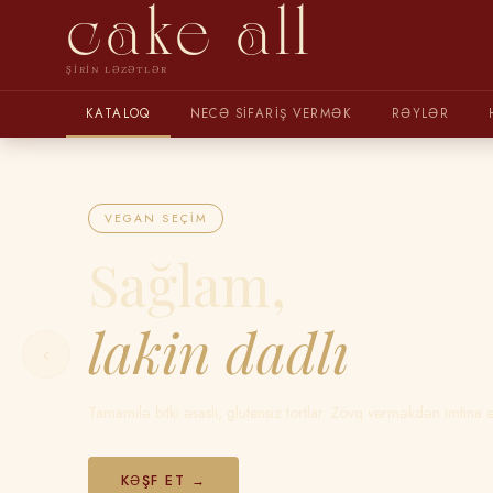
cake all
ŞIRIN LƏZƏTLƏR
KATALOQ
NECƏ SIFARIŞ VERMƏK
RƏYLƏR
VEGAN SEÇIM
Sağlam,
lakin dadlı
‹
Tamamilə bitki əsaslı, glutensiz tortlar. Zövq verməkdən imtina 
KƏŞF ET →