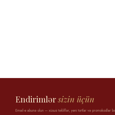
Aytən Məmmədova
12 may 2025
Endirimlər
sizin üçün
Email-e abunə olun — xüsusi təkliflər, yeni tortlar və promokodlar bi