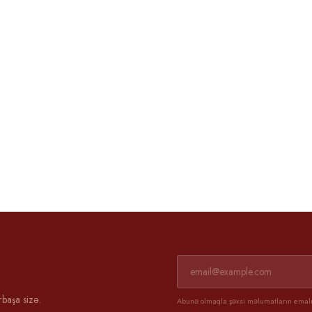
Əli və Günel
3 aprel 2025
rbaşa sizə.
Abunə olmaqla şəxsi məlumatların emalın