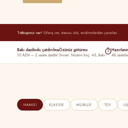
Tətbiqimiz var!
Sifariş ver, statusu izlə, endirimlərdən yararlan
Bakı daxilində çatdırılma
Özünüz götürmə
⏱
Hazırlan
10 AZN — 2 saata qədər
Ünvan: Nizami küç. 45, Bakı
48 saatda
HAMISI
KLASSIK
MÜƏLLIF
TOY
U