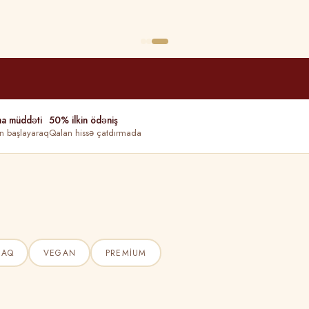
ma müddəti
50% ilkin ödəniş
n başlayaraq
Qalan hissə çatdırmada
ŞAQ
VEGAN
PREMIUM