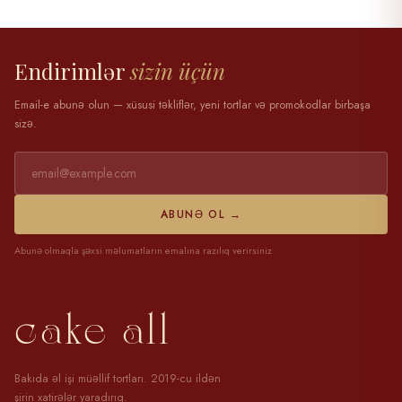
28 mart 2025
Endirimlər
sizin üçün
Email-e abunə olun — xüsusi təkliflər, yeni tortlar və promokodlar birbaşa
sizə.
ABUNƏ OL →
Abunə olmaqla şəxsi məlumatların emalına razılıq verirsiniz
cake all
Bakıda əl işi müəllif tortları. 2019-cu ildən
şirin xatirələr yaradırıq.