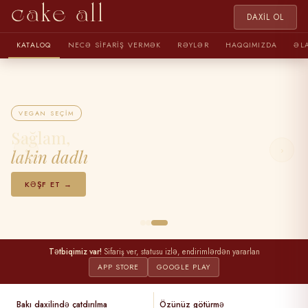
cake all
DAXIL OL
KATALOQ
NECƏ SIFARIŞ VERMƏK
RƏYLƏR
HAQQIMIZDA
ƏL
VEGAN SEÇIM
Sağlam,
‹
›
lakin dadlı
KƏŞF ET →
Tətbiqimiz var!
Sifariş ver, statusu izlə, endirimlərdən yararlan
APP STORE
GOOGLE PLAY
Bakı daxilində çatdırılma
Özünüz götürmə