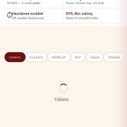
10 AZN — 2 saata qədər
Ünvan: Nizami küç. 45, Bakı
⏱
Hazırlanma müddəti
50% ilkin ödəniş
48 saatdan başlayaraq
Qalan hissə çatdırmada
HAMISI
KLASSIK
MÜƏLLIF
TOY
UŞAQ
VEGAN
Yüklənir...