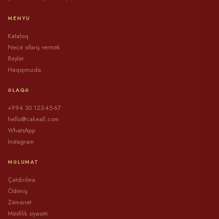
MENYU
Kataloq
Necə sifariş vermək
Rəylər
Haqqımızda
ƏLAQƏ
+994 50 123-45-67
hello@cakeall.com
WhatsApp
Instagram
MƏLUMAT
Çatdırılma
Ödəniş
Zəmanət
Məxfilik siyasəti