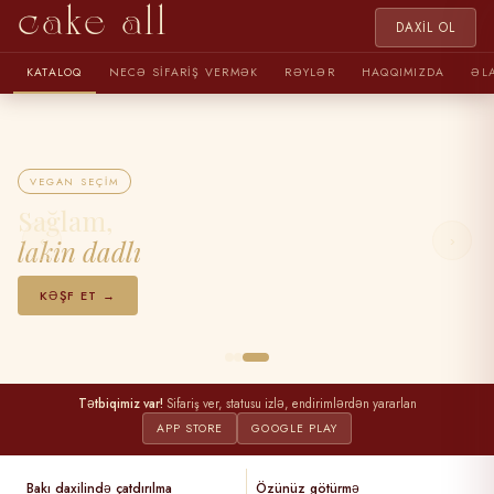
cake all
DAXIL OL
KATALOQ
NECƏ SIFARIŞ VERMƏK
RƏYLƏR
HAQQIMIZDA
ƏL
VEGAN SEÇIM
Sağlam,
‹
›
lakin dadlı
KƏŞF ET →
Tətbiqimiz var!
Sifariş ver, statusu izlə, endirimlərdən yararlan
APP STORE
GOOGLE PLAY
Bakı daxilində çatdırılma
Özünüz götürmə