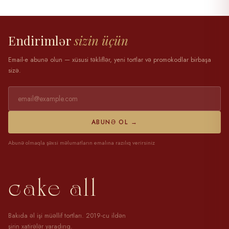
28 mart 2025
Endirimlər
sizin üçün
Email-e abunə olun — xüsusi təkliflər, yeni tortlar və promokodlar birbaşa
sizə.
ABUNƏ OL →
Abunə olmaqla şəxsi məlumatların emalına razılıq verirsiniz
cake all
Bakıda əl işi müəllif tortları. 2019-cu ildən
şirin xatirələr yaradırıq.