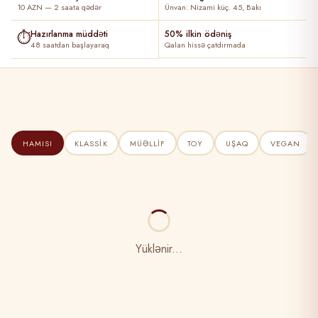
10 AZN — 2 saata qədər
Ünvan: Nizami küç. 45, Bakı
⏱
Hazırlanma müddəti
50% ilkin ödəniş
48 saatdan başlayaraq
Qalan hissə çatdırmada
HAMISI
KLASSIK
MÜƏLLIF
TOY
UŞAQ
VEGAN
Yüklənir...