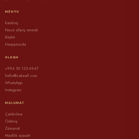
MENYU
Kataloq
Necə sifariş vermək
Rəylər
Haqqımızda
ƏLAQƏ
+994 50 123-45-67
hello@cakeall.com
WhatsApp
Instagram
MƏLUMAT
Çatdırılma
Ödəniş
Zəmanət
Məxfilik siyasəti