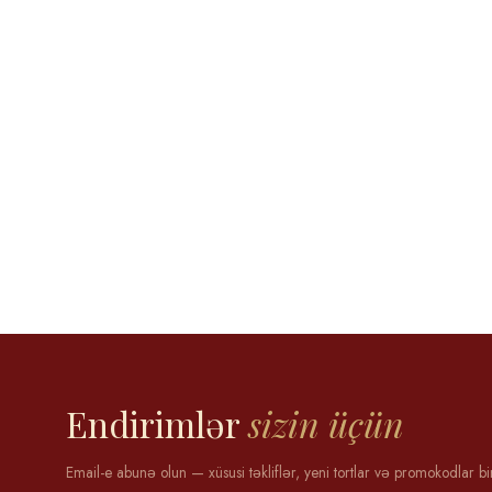
Aytən Məmmədova
12 may 2025
Endirimlər
sizin üçün
Email-e abunə olun — xüsusi təkliflər, yeni tortlar və promokodlar bi