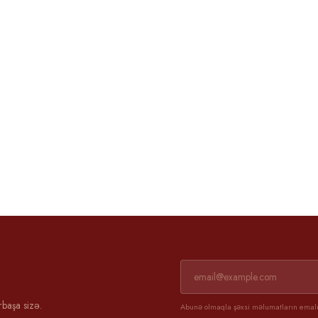
Əli və Günel
3 aprel 2025
rbaşa sizə.
Abunə olmaqla şəxsi məlumatların emalın