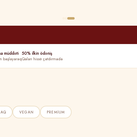
ma müddəti
50% ilkin ödəniş
n başlayaraq
Qalan hissə çatdırmada
ŞAQ
VEGAN
PREMIUM