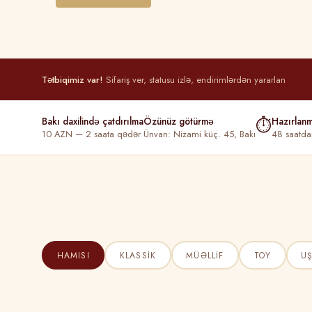
Tətbiqimiz var!
Sifariş ver, statusu izlə, endirimlərdən yararlan
Bakı daxilində çatdırılma
Özünüz götürmə
⏱
Hazırlan
10 AZN — 2 saata qədər
Ünvan: Nizami küç. 45, Bakı
48 saatda
HAMISI
KLASSIK
MÜƏLLIF
TOY
U