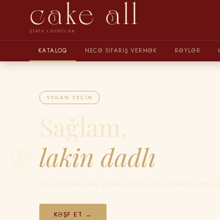
cake all
ŞIRIN LƏZƏTLƏR
KATALOQ
NECƏ SIFARIŞ VERMƏK
RƏYLƏR
VEGAN SEÇIM
Sağlam,
lakin dadlı
‹
Tamamilə bitki əsaslı, glutensiz tortlar. Zövq verməkdən imtina 
KƏŞF ET →