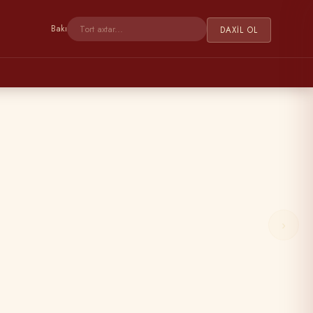
Bakı
DAXIL OL
›