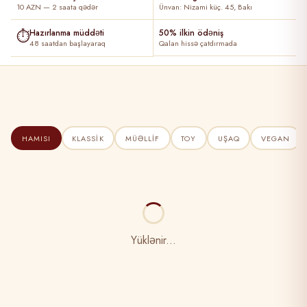
10 AZN — 2 saata qədər
Ünvan: Nizami küç. 45, Bakı
⏱
Hazırlanma müddəti
50% ilkin ödəniş
48 saatdan başlayaraq
Qalan hissə çatdırmada
HAMISI
KLASSIK
MÜƏLLIF
TOY
UŞAQ
VEGAN
Yüklənir...