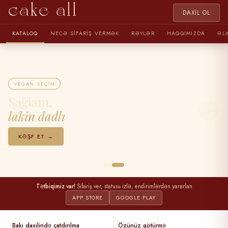
cake all
DAXIL OL
KATALOQ
NECƏ SIFARIŞ VERMƏK
RƏYLƏR
HAQQIMIZDA
ƏL
VEGAN SEÇIM
Sağlam,
‹
›
lakin dadlı
KƏŞF ET →
Tətbiqimiz var!
Sifariş ver, statusu izlə, endirimlərdən yararlan
APP STORE
GOOGLE PLAY
Bakı daxilində çatdırılma
Özünüz götürmə