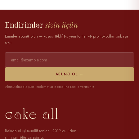
28 mart 2025
Endirimlər
sizin üçün
Email-e abunə olun — xüsusi təkliflər, yeni tortlar və promokodlar birbaşa
sizə.
ABUNƏ OL →
Abunə olmaqla şəxsi məlumatların emalına razılıq verirsiniz
cake all
Bakıda əl işi müəllif tortları. 2019-cu ildən
şirin xatirələr yaradırıq.