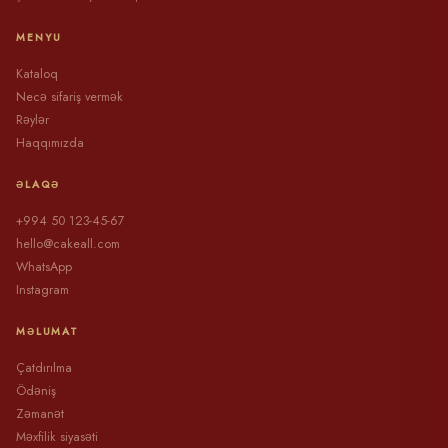
MENYU
Kataloq
Necə sifariş vermək
Rəylər
Haqqımızda
ƏLAQƏ
+994 50 123-45-67
hello@cakeall.com
WhatsApp
Instagram
MƏLUMAT
Çatdırılma
Ödəniş
Zəmanət
Məxfilik siyasəti