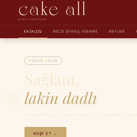
cake all
ŞIRIN LƏZƏTLƏR
KATALOQ
NECƏ SIFARIŞ VERMƏK
RƏYLƏR
VEGAN SEÇIM
Sağlam,
lakin dadlı
‹
Tamamilə bitki əsaslı, glutensiz tortlar. Zövq verməkdən imtina 
KƏŞF ET →