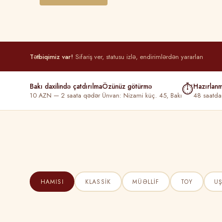
Tətbiqimiz var!
Sifariş ver, statusu izlə, endirimlərdən yararlan
Bakı daxilində çatdırılma
Özünüz götürmə
⏱
Hazırlan
10 AZN — 2 saata qədər
Ünvan: Nizami küç. 45, Bakı
48 saatda
HAMISI
KLASSIK
MÜƏLLIF
TOY
U