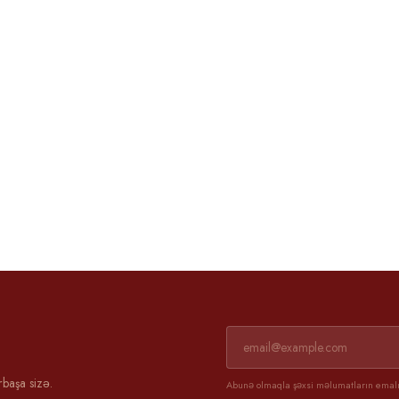
Əli və Günel
3 aprel 2025
rbaşa sizə.
Abunə olmaqla şəxsi məlumatların emalın