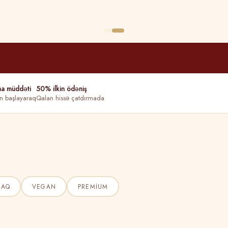
ma müddəti
50% ilkin ödəniş
n başlayaraq
Qalan hissə çatdırmada
ŞAQ
VEGAN
PREMIUM