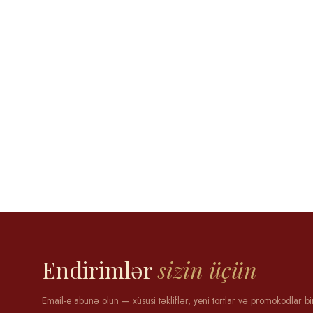
Aytən Məmmədova
12 may 2025
Endirimlər
sizin üçün
Email-e abunə olun — xüsusi təkliflər, yeni tortlar və promokodlar bi