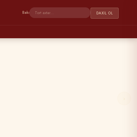
Bakı
DAXIL OL
›