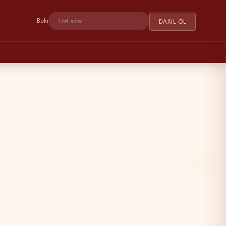
Bakı
DAXIL OL
›