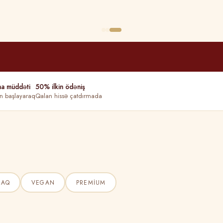
ma müddəti
50% ilkin ödəniş
n başlayaraq
Qalan hissə çatdırmada
ŞAQ
VEGAN
PREMIUM