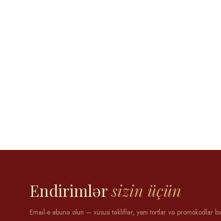
Aytən Məmmədova
12 may 2025
Endirimlər
sizin üçün
Email-e abunə olun — xüsusi təkliflər, yeni tortlar və promokodlar bi