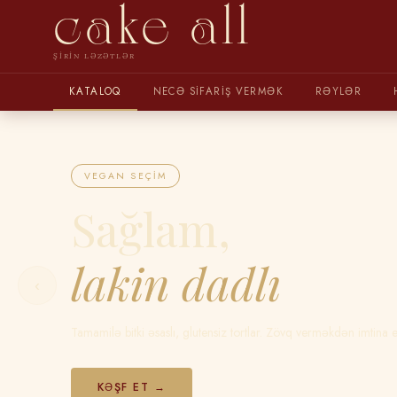
cake all
ŞIRIN LƏZƏTLƏR
KATALOQ
NECƏ SIFARIŞ VERMƏK
RƏYLƏR
VEGAN SEÇIM
Sağlam,
lakin dadlı
‹
Tamamilə bitki əsaslı, glutensiz tortlar. Zövq verməkdən imtina 
KƏŞF ET →