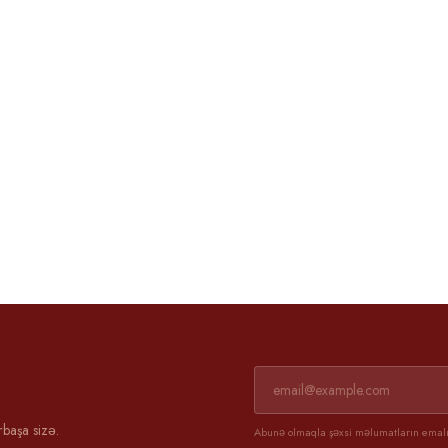
Əli və Günel
3 aprel 2025
rbaşa sizə.
Abunə olmaqla şəxsi məlumatların emalın