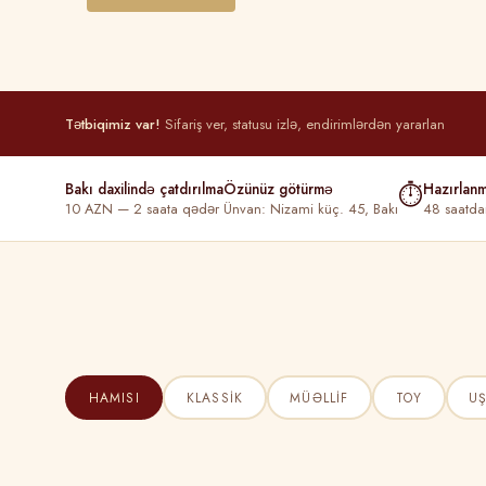
Tətbiqimiz var!
Sifariş ver, statusu izlə, endirimlərdən yararlan
Bakı daxilində çatdırılma
Özünüz götürmə
⏱
Hazırlan
10 AZN — 2 saata qədər
Ünvan: Nizami küç. 45, Bakı
48 saatda
HAMISI
KLASSIK
MÜƏLLIF
TOY
U