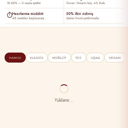
10 AZN — 2 saata qədər
Ünvan: Nizami küç. 45, Bakı
⏱
Hazırlanma müddəti
50% ilkin ödəniş
48 saatdan başlayaraq
Qalan hissə çatdırmada
HAMISI
KLASSIK
MÜƏLLIF
TOY
UŞAQ
VEGAN
Yüklənir...