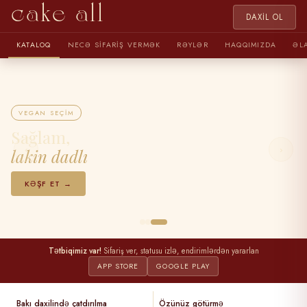
cake all
DAXIL OL
KATALOQ
NECƏ SIFARIŞ VERMƏK
RƏYLƏR
HAQQIMIZDA
ƏL
VEGAN SEÇIM
Sağlam,
‹
›
lakin dadlı
KƏŞF ET →
Tətbiqimiz var!
Sifariş ver, statusu izlə, endirimlərdən yararlan
APP STORE
GOOGLE PLAY
Bakı daxilində çatdırılma
Özünüz götürmə