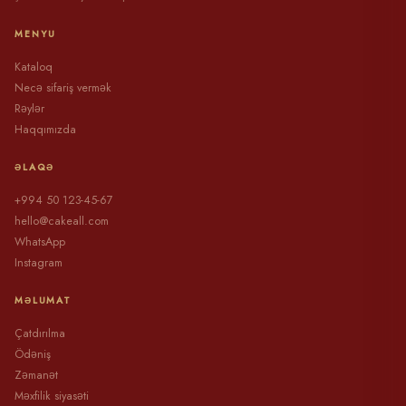
MENYU
Kataloq
Necə sifariş vermək
Rəylər
Haqqımızda
ƏLAQƏ
+994 50 123-45-67
hello@cakeall.com
WhatsApp
Instagram
MƏLUMAT
Çatdırılma
Ödəniş
Zəmanət
Məxfilik siyasəti