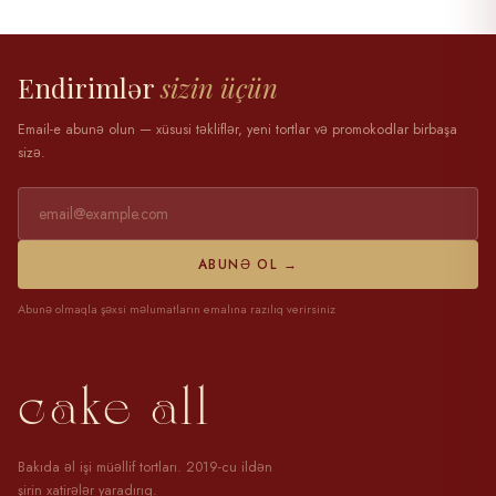
28 mart 2025
Endirimlər
sizin üçün
Email-e abunə olun — xüsusi təkliflər, yeni tortlar və promokodlar birbaşa
sizə.
ABUNƏ OL →
Abunə olmaqla şəxsi məlumatların emalına razılıq verirsiniz
cake all
Bakıda əl işi müəllif tortları. 2019-cu ildən
şirin xatirələr yaradırıq.