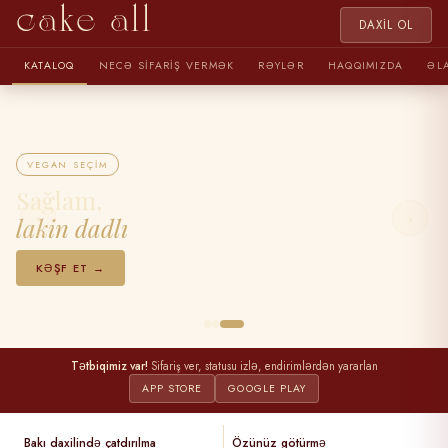
cake all
DAXIL OL
KATALOQ
NECƏ SIFARIŞ VERMƏK
RƏYLƏR
HAQQIMIZDA
ƏL
VEGAN SEÇIM
Sağlam,
‹
›
lakin dadlı
KƏŞF ET →
Tətbiqimiz var!
Sifariş ver, statusu izlə, endirimlərdən yararlan
APP STORE
GOOGLE PLAY
Bakı daxilində çatdırılma
Özünüz götürmə