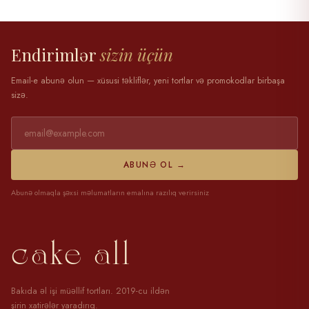
28 mart 2025
Endirimlər
sizin üçün
Email-e abunə olun — xüsusi təkliflər, yeni tortlar və promokodlar birbaşa
sizə.
ABUNƏ OL →
Abunə olmaqla şəxsi məlumatların emalına razılıq verirsiniz
cake all
Bakıda əl işi müəllif tortları. 2019-cu ildən
şirin xatirələr yaradırıq.