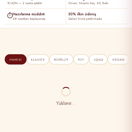
10 AZN — 2 saata qədər
Ünvan: Nizami küç. 45, Bakı
⏱
Hazırlanma müddəti
50% ilkin ödəniş
48 saatdan başlayaraq
Qalan hissə çatdırmada
HAMISI
KLASSIK
MÜƏLLIF
TOY
UŞAQ
VEGAN
Yüklənir...