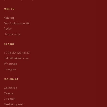
MENYU
Kataloq
Necə sifariş vermək
Rəylər
Haqqımızda
ƏLAQƏ
+994 50 123-45-67
hello@cakeall.com
WhatsApp
Instagram
MƏLUMAT
Çatdırılma
Ödəniş
Zəmanət
Məxfilik siyasəti