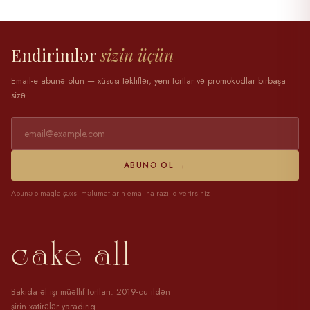
28 mart 2025
Endirimlər
sizin üçün
Email-e abunə olun — xüsusi təkliflər, yeni tortlar və promokodlar birbaşa
sizə.
ABUNƏ OL →
Abunə olmaqla şəxsi məlumatların emalına razılıq verirsiniz
cake all
Bakıda əl işi müəllif tortları. 2019-cu ildən
şirin xatirələr yaradırıq.