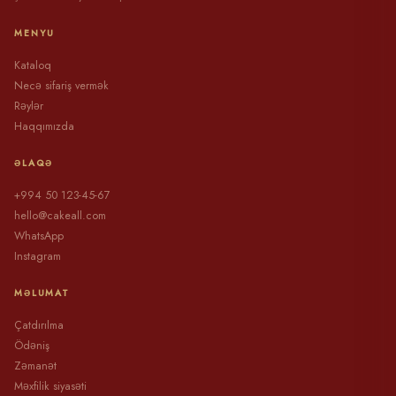
MENYU
Kataloq
Necə sifariş vermək
Rəylər
Haqqımızda
ƏLAQƏ
+994 50 123-45-67
hello@cakeall.com
WhatsApp
Instagram
MƏLUMAT
Çatdırılma
Ödəniş
Zəmanət
Məxfilik siyasəti