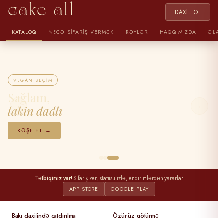
cake all
DAXIL OL
KATALOQ
NECƏ SIFARIŞ VERMƏK
RƏYLƏR
HAQQIMIZDA
ƏL
VEGAN SEÇIM
Sağlam,
‹
›
lakin dadlı
KƏŞF ET →
Tətbiqimiz var!
Sifariş ver, statusu izlə, endirimlərdən yararlan
APP STORE
GOOGLE PLAY
Bakı daxilində çatdırılma
Özünüz götürmə