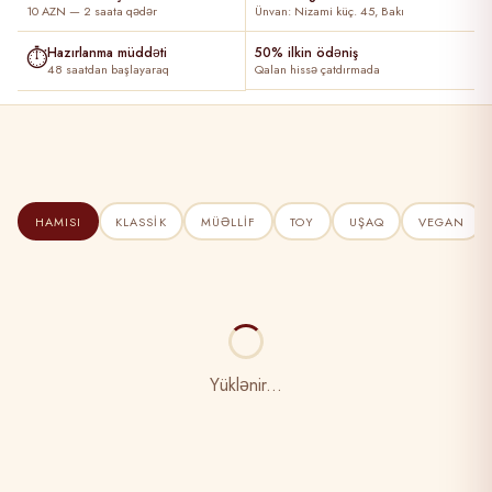
10 AZN — 2 saata qədər
Ünvan: Nizami küç. 45, Bakı
⏱
Hazırlanma müddəti
50% ilkin ödəniş
48 saatdan başlayaraq
Qalan hissə çatdırmada
HAMISI
KLASSIK
MÜƏLLIF
TOY
UŞAQ
VEGAN
Yüklənir...