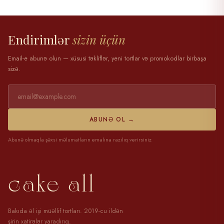
28 mart 2025
Endirimlər
sizin üçün
Email-e abunə olun — xüsusi təkliflər, yeni tortlar və promokodlar birbaşa
sizə.
ABUNƏ OL →
Abunə olmaqla şəxsi məlumatların emalına razılıq verirsiniz
cake all
Bakıda əl işi müəllif tortları. 2019-cu ildən
şirin xatirələr yaradırıq.