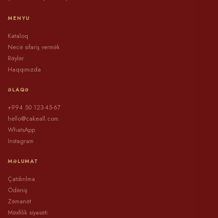
MENYU
Kataloq
Necə sifariş vermək
Rəylər
Haqqımızda
ƏLAQƏ
+994 50 123-45-67
hello@cakeall.com
WhatsApp
Instagram
MƏLUMAT
Çatdırılma
Ödəniş
Zəmanət
Məxfilik siyasəti