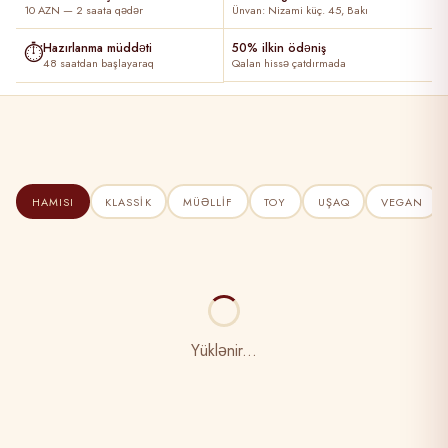
10 AZN — 2 saata qədər
Ünvan: Nizami küç. 45, Bakı
⏱
Hazırlanma müddəti
50% ilkin ödəniş
48 saatdan başlayaraq
Qalan hissə çatdırmada
HAMISI
KLASSIK
MÜƏLLIF
TOY
UŞAQ
VEGAN
Yüklənir...