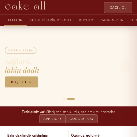
cake all
DAXIL OL
KATALOQ
NECƏ SIFARIŞ VERMƏK
RƏYLƏR
HAQQIMIZDA
ƏL
VEGAN SEÇIM
Sağlam,
‹
›
lakin dadlı
KƏŞF ET →
Tətbiqimiz var!
Sifariş ver, statusu izlə, endirimlərdən yararlan
APP STORE
GOOGLE PLAY
Bakı daxilində çatdırılma
Özünüz götürmə