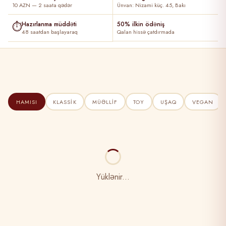
10 AZN — 2 saata qədər
Ünvan: Nizami küç. 45, Bakı
⏱
Hazırlanma müddəti
50% ilkin ödəniş
48 saatdan başlayaraq
Qalan hissə çatdırmada
HAMISI
KLASSIK
MÜƏLLIF
TOY
UŞAQ
VEGAN
Yüklənir...