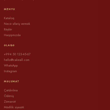
MENYU
Kataloq
Necə sifariş vermək
Rəylər
Haqqımızda
ƏLAQƏ
+994 50 123-45-67
hello@cakeall.com
WhatsApp
Instagram
MƏLUMAT
Çatdırılma
Ödəniş
Zəmanət
Məxfilik siyasəti