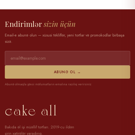
28 mart 2025
Endirimlər
sizin üçün
Email-e abunə olun — xüsusi təkliflər, yeni tortlar və promokodlar birbaşa
sizə.
ABUNƏ OL →
Abunə olmaqla şəxsi məlumatların emalına razılıq verirsiniz
cake all
Bakıda əl işi müəllif tortları. 2019-cu ildən
şirin xatirələr yaradırıq.