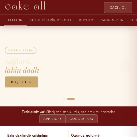
cake all
DAXIL OL
KATALOQ
NECƏ SIFARIŞ VERMƏK
RƏYLƏR
HAQQIMIZDA
ƏL
VEGAN SEÇIM
Sağlam,
‹
›
lakin dadlı
KƏŞF ET →
Tətbiqimiz var!
Sifariş ver, statusu izlə, endirimlərdən yararlan
APP STORE
GOOGLE PLAY
Bakı daxilində çatdırılma
Özünüz götürmə