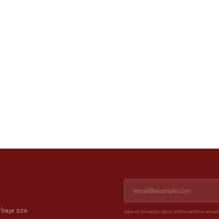
Əli və Günel
3 aprel 2025
rbaşa sizə.
Abunə olmaqla şəxsi məlumatların emalın