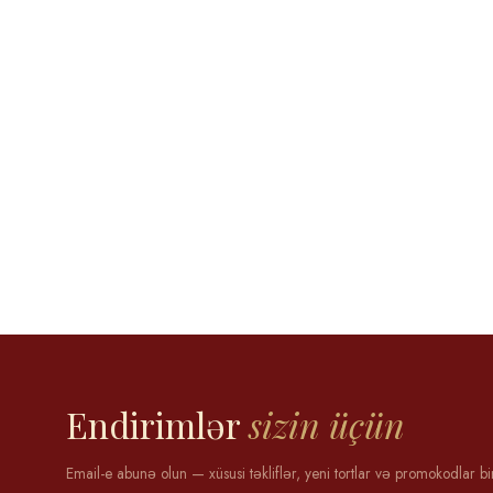
Aytən Məmmədova
12 may 2025
Endirimlər
sizin üçün
Email-e abunə olun — xüsusi təkliflər, yeni tortlar və promokodlar bi