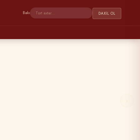
Bakı
DAXIL OL
›