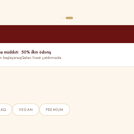
ma müddəti
50% ilkin ödəniş
n başlayaraq
Qalan hissə çatdırmada
ŞAQ
VEGAN
PREMIUM