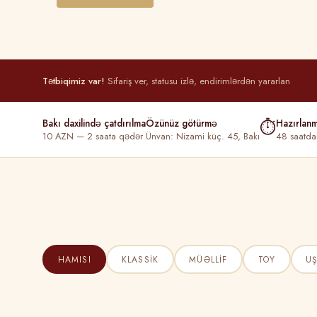
Tətbiqimiz var!
Sifariş ver, statusu izlə, endirimlərdən yararlan
Bakı daxilində çatdırılma
Özünüz götürmə
⏱
Hazırlan
10 AZN — 2 saata qədər
Ünvan: Nizami küç. 45, Bakı
48 saatda
HAMISI
KLASSIK
MÜƏLLIF
TOY
U