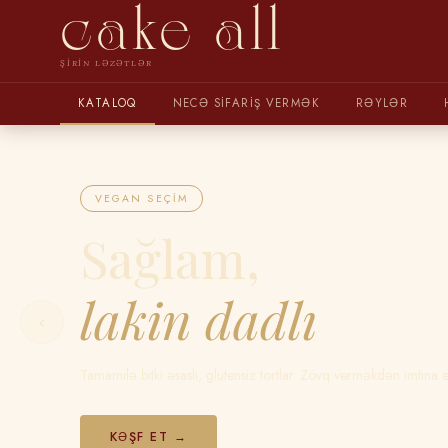
cake all
ŞIRIN LƏZƏTLƏR
KATALOQ
NECƏ SIFARIŞ VERMƏK
RƏYLƏR
VEGAN SEÇIM
Sağlam,
lakin dadlı
‹
Tamamilə bitki əsaslı, glutensiz tortlar. Zövq verməkdən imtina 
KƏŞF ET →