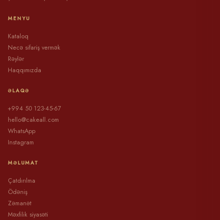
MENYU
Kataloq
Necə sifariş vermək
Rəylər
Haqqımızda
ƏLAQƏ
+994 50 123-45-67
hello@cakeall.com
WhatsApp
Instagram
MƏLUMAT
Çatdırılma
Ödəniş
Zəmanət
Məxfilik siyasəti