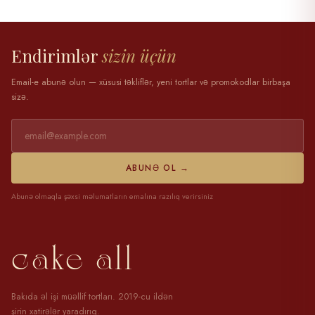
28 mart 2025
Endirimlər
sizin üçün
Email-e abunə olun — xüsusi təkliflər, yeni tortlar və promokodlar birbaşa
sizə.
ABUNƏ OL →
Abunə olmaqla şəxsi məlumatların emalına razılıq verirsiniz
cake all
Bakıda əl işi müəllif tortları. 2019-cu ildən
şirin xatirələr yaradırıq.