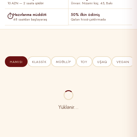
10 AZN — 2 saata qədər
Ünvan: Nizami küç. 45, Bakı
⏱
Hazırlanma müddəti
50% ilkin ödəniş
48 saatdan başlayaraq
Qalan hissə çatdırmada
HAMISI
KLASSIK
MÜƏLLIF
TOY
UŞAQ
VEGAN
Yüklənir...