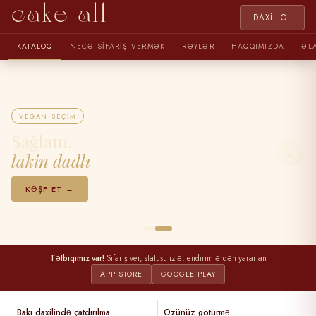
cake all
DAXIL OL
KATALOQ
NECƏ SIFARIŞ VERMƏK
RƏYLƏR
HAQQIMIZDA
ƏL
VEGAN SEÇIM
Sağlam,
‹
›
lakin dadlı
KƏŞF ET →
Tətbiqimiz var!
Sifariş ver, statusu izlə, endirimlərdən yararlan
APP STORE
GOOGLE PLAY
Bakı daxilində çatdırılma
Özünüz götürmə