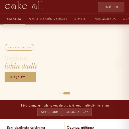
cake all
DAXIL OL
KATALOQ
NECƏ SIFARIŞ VERMƏK
RƏYLƏR
HAQQIMIZDA
ƏL
VEGAN SEÇIM
Sağlam,
‹
›
lakin dadlı
KƏŞF ET →
Tətbiqimiz var!
Sifariş ver, statusu izlə, endirimlərdən yararlan
APP STORE
GOOGLE PLAY
Bakı daxilində çatdırılma
Özünüz götürmə