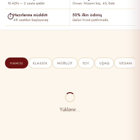
10 AZN — 2 saata qədər
Ünvan: Nizami küç. 45, Bakı
⏱
Hazırlanma müddəti
50% ilkin ödəniş
48 saatdan başlayaraq
Qalan hissə çatdırmada
HAMISI
KLASSIK
MÜƏLLIF
TOY
UŞAQ
VEGAN
Yüklənir...