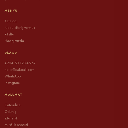
MENYU
Kataloq
Necə sifariş vermək
Rəylər
Haqqımızda
ƏLAQƏ
+994 50 123-45-67
hello@cakeall.com
WhatsApp
Instagram
MƏLUMAT
Çatdırılma
Ödəniş
Zəmanət
Məxfilik siyasəti