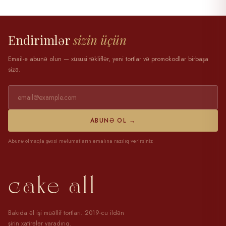
28 mart 2025
Endirimlər
sizin üçün
Email-e abunə olun — xüsusi təkliflər, yeni tortlar və promokodlar birbaşa
sizə.
ABUNƏ OL →
Abunə olmaqla şəxsi məlumatların emalına razılıq verirsiniz
cake all
Bakıda əl işi müəllif tortları. 2019-cu ildən
şirin xatirələr yaradırıq.