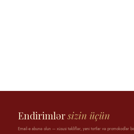
Aytən Məmmədova
12 may 2025
Endirimlər
sizin üçün
Email-e abunə olun — xüsusi təkliflər, yeni tortlar və promokodlar bi