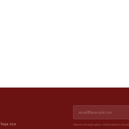
Əli və Günel
3 aprel 2025
rbaşa sizə.
Abunə olmaqla şəxsi məlumatların emalın