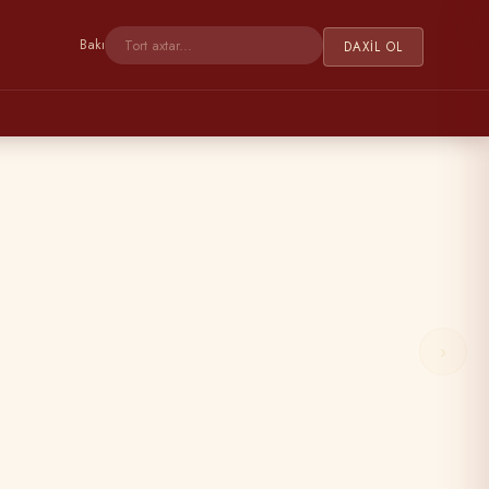
Bakı
DAXIL OL
›