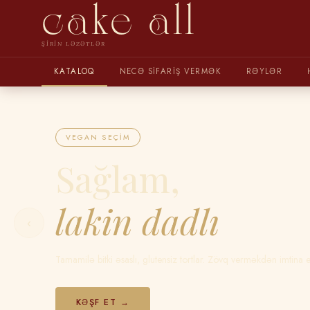
cake all
ŞIRIN LƏZƏTLƏR
KATALOQ
NECƏ SIFARIŞ VERMƏK
RƏYLƏR
VEGAN SEÇIM
Sağlam,
lakin dadlı
‹
Tamamilə bitki əsaslı, glutensiz tortlar. Zövq verməkdən imtina 
KƏŞF ET →