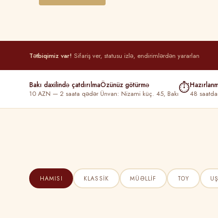
Tətbiqimiz var!
Sifariş ver, statusu izlə, endirimlərdən yararlan
Bakı daxilində çatdırılma
Özünüz götürmə
⏱
Hazırlan
10 AZN — 2 saata qədər
Ünvan: Nizami küç. 45, Bakı
48 saatda
HAMISI
KLASSIK
MÜƏLLIF
TOY
U