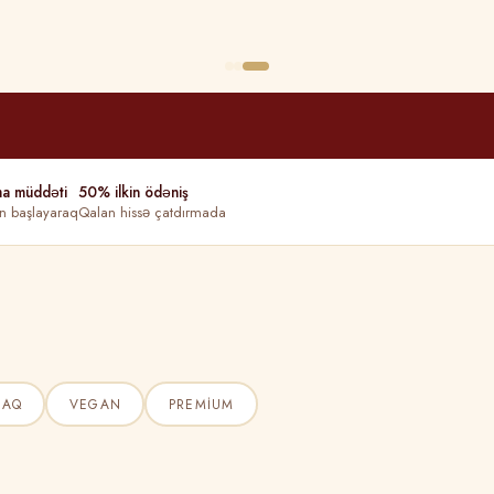
ma müddəti
50% ilkin ödəniş
n başlayaraq
Qalan hissə çatdırmada
ŞAQ
VEGAN
PREMIUM